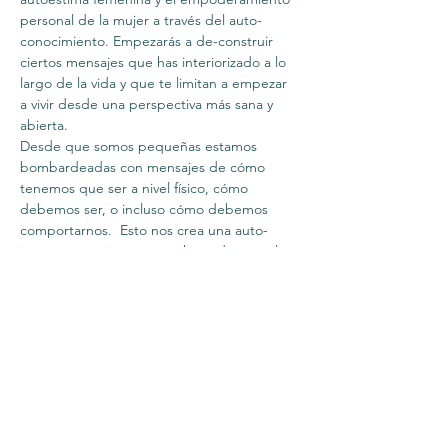
personal de la mujer a través del auto-
conocimiento. Empezarás a de-construir 
ciertos mensajes que has interiorizado a lo 
largo de la vida y que te limitan a empezar 
a vivir desde una perspectiva más sana y 
abierta.  
Desde que somos pequeñas estamos 
bombardeadas con mensajes de cómo 
tenemos que ser a nivel físico, cómo 
debemos ser, o incluso cómo debemos 
comportarnos.  Esto nos crea una auto-
imagen negativa que nos hace daño, y el 
camino para la liberación es cambiar esa 
idea sobre nosotras mismas y 
empoderarnos.  
En este taller aprenderás: 
– Qué creencias limitantes sobre ti estás 
arrastrando 
– Cómo dejar atrás las cargas que llevas 
como mujer 
– Verte desde una nueva perspectiva 