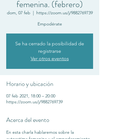
femenina. (febrero)
dom, 07 feb
  |  
https://zoom.us/j/9882769739
Empodérate
Se ha cerrado la posibilidad de
registrarse
Ver otros eventos
Horario y ubicación
07 feb 2021, 18:00 – 20:00
https://zoom.us/j/9882769739
Acerca del evento
En esta charla hablaremos sobre la 
autoestima femenina y el empoderamiento 