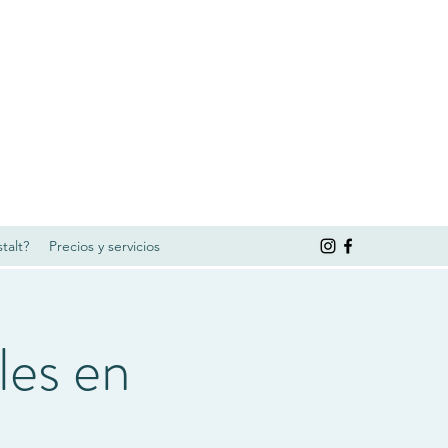
talt?
Precios y servicios
les en