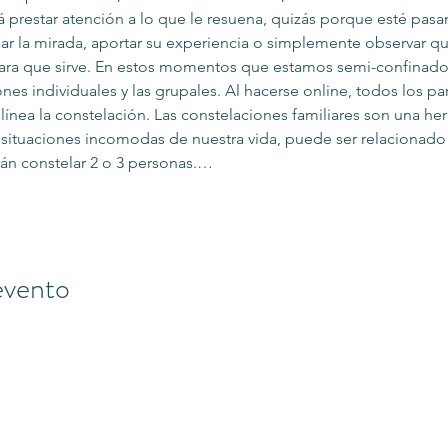
á prestar atención a lo que le resuena, quizás porque esté pasa
ar la mirada, aportar su experiencia o simplemente observar qu
y para que sirve. En estos momentos que estamos semi-confinad
nes individuales y las grupales. Al hacerse online, todos los pa
línea la constelación. Las constelaciones familiares son una her
 situaciones incomodas de nuestra vida, puede ser relacionado co
drán constelar 2 o 3 personas.…
evento