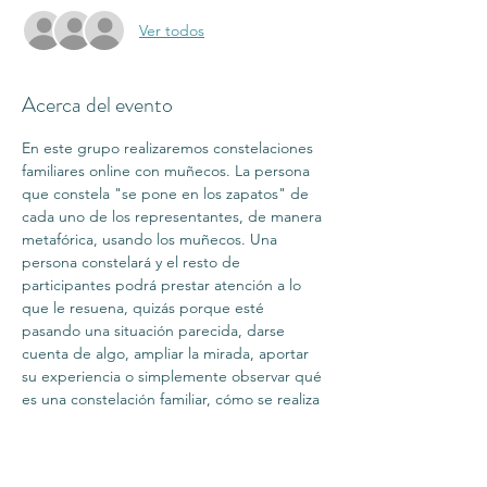
Ver todos
Acerca del evento
En este grupo realizaremos constelaciones 
familiares online con muñecos. La persona 
que constela "se pone en los zapatos" de 
cada uno de los representantes, de manera 
metafórica, usando los muñecos. Una 
persona constelará y el resto de 
participantes podrá prestar atención a lo 
que le resuena, quizás porque esté 
pasando una situación parecida, darse 
cuenta de algo, ampliar la mirada, aportar 
su experiencia o simplemente observar qué 
es una constelación familiar, cómo se realiza 
y para que sirve. En estos momentos que 
estamos semi-confinados os propongo 
hacer una mezcla entre las constelaciones 