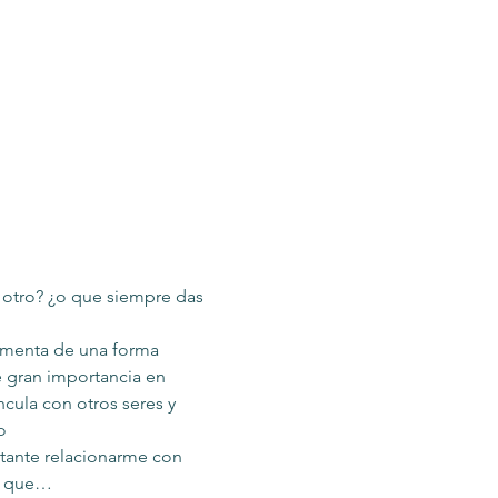
l otro? ¿o que siempre das 
rimenta de una forma 
e gran importancia en 
cula con otros seres y 
o
rtante relacionarme con 
sí que…