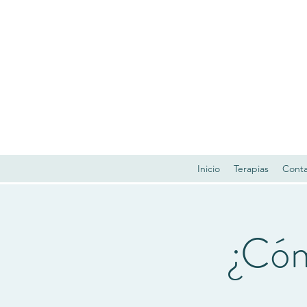
Inicio
Terapias
Cont
¿Cóm