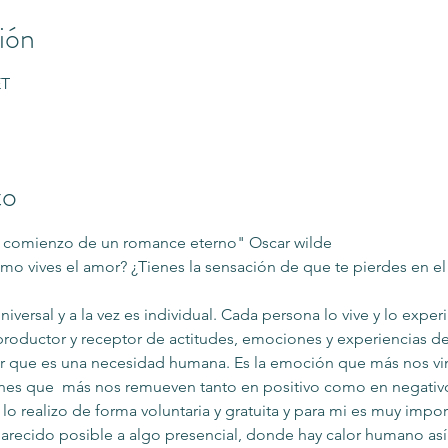
ión
ET
to
 comienzo de un romance eterno" Oscar wilde 
omo vives el amor? ¿Tienes la sensación de que te pierdes en e
iversal y a la vez es individual. Cada persona lo vive y lo expe
 productor y receptor de actitudes, emociones y experiencias d
ir que es una necesidad humana. Es la emoción que más nos vin
nes que  más nos remueven tanto en positivo como en negativ
 lo realizo de forma voluntaria y gratuita y para mi es muy impo
parecido posible a algo presencial, donde hay calor humano a