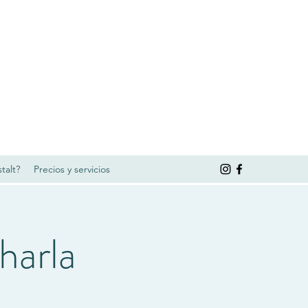
talt?
Precios y servicios
harla