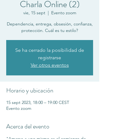
Charla Online (2)
vie, 15 sept
  |  
Evento zoom
Dependencia, entrega, obsesión, confianza,
protección. Cuál es tu estilo?
Se ha cerrado la posibilidad de
registrarse
Ver otros eventos
Horario y ubicación
15 sept 2023, 18:00 – 19:00 CEST
Evento zoom
Acerca del evento
"Amarse a uno mismo es el comienzo de 