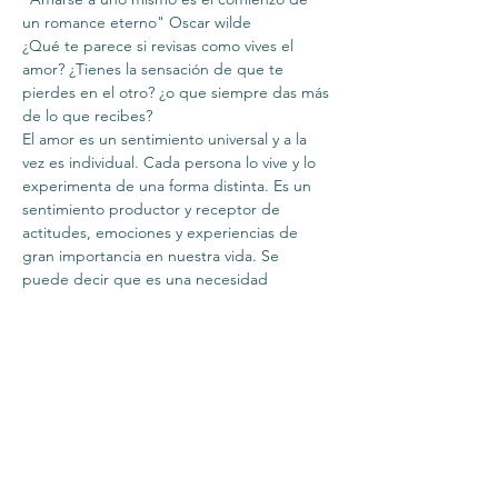
un romance eterno" Oscar wilde 
¿Qué te parece si revisas como vives el 
amor? ¿Tienes la sensación de que te 
pierdes en el otro? ¿o que siempre das más 
de lo que recibes?
El amor es un sentimiento universal y a la 
vez es individual. Cada persona lo vive y lo 
experimenta de una forma distinta. Es un 
sentimiento productor y receptor de 
actitudes, emociones y experiencias de 
gran importancia en nuestra vida. Se 
puede decir que es una necesidad 
humana. Es la emoción que más nos vincula 
con otros seres y también una de las 
emociones que  más nos remueven tanto 
en positivo como en negativo
Aviso importante: el evento lo realizo de 
forma voluntaria y gratuita y para mi es muy 
importante relacionarme con personas y 
hacerlo lo más parecido posible a algo 
presencial, donde hay calor humano así 