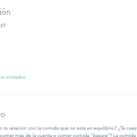
ión
EST
os invitados
to
 tu relación con la comida que no está en equilibrio? ¿Te cuest
or comer más de la cuenta o comer comida "basura"? La comida 