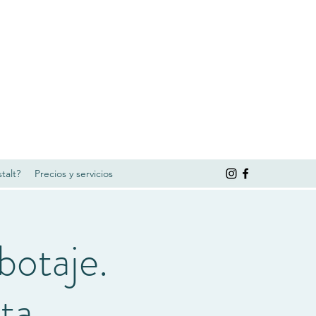
talt?
Precios y servicios
botaje.
ta