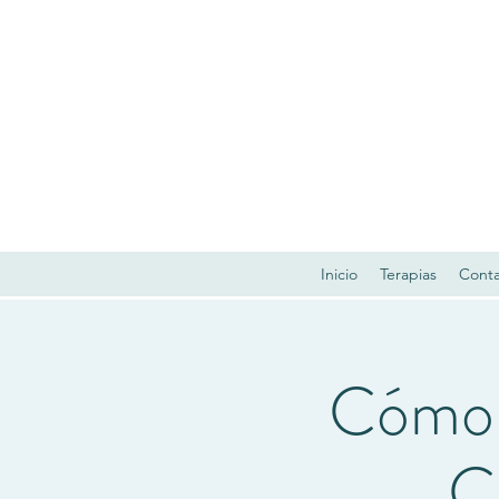
Inicio
Terapias
Cont
Cómo g
C