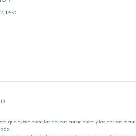
22, 19:30
to
icto que existe entre los deseos conscientes y los deseos incon
endo.