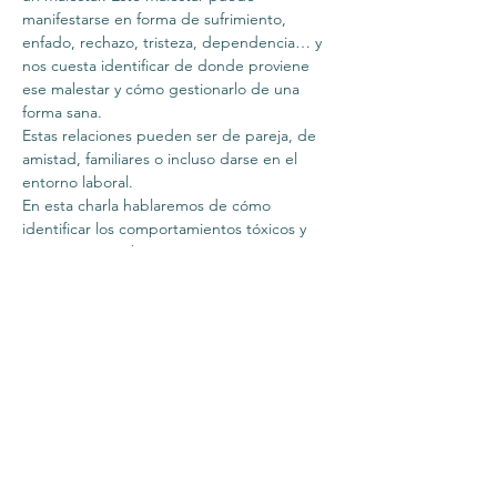
manifestarse en forma de sufrimiento, 
enfado, rechazo, tristeza, dependencia… y 
nos cuesta identificar de donde proviene 
ese malestar y cómo gestionarlo de una 
forma sana.
Estas relaciones pueden ser de pareja, de 
amistad, familiares o incluso darse en el 
entorno laboral.

En esta charla hablaremos de cómo 
identificar los comportamientos tóxicos y 
cómo gestionarlos.
Se ruega puntualidad

Aviso importante: el evento lo realizo de 
forma voluntaria y gratuita y para mi es muy 
importante relacionarme con personas y 
hacerlo lo más parecido posible a algo 
presencial, donde hay calor humano así 
que solicitaré conexión con cámara y micro. 
La charla la construimos entre todos. 
Gracias
Facilita Begoña Alfonso