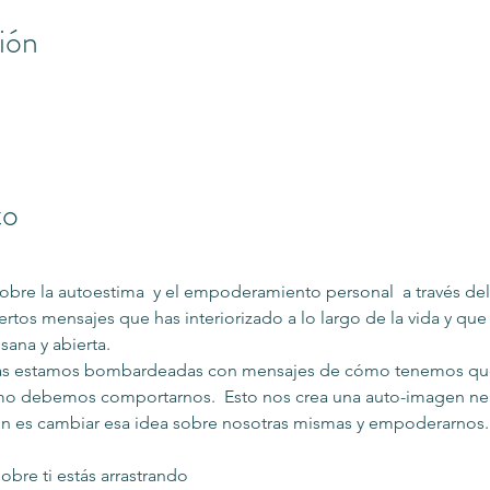
ión
to
obre la autoestima  y el empoderamiento personal  a través de
rtos mensajes que has interiorizado a lo largo de la vida y que t
ana y abierta.  
 estamos bombardeadas con mensajes de cómo tenemos que se
mo debemos comportarnos.  Esto nos crea una auto-imagen neg
ión es cambiar esa idea sobre nosotras mismas y empoderarnos. 
obre ti estás arrastrando 