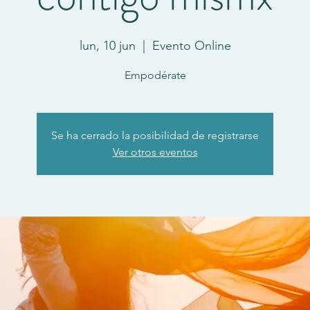
lun, 10 jun
  |  
Evento Online
Empodérate
Se ha cerrado la posibilidad de registrarse
Ver otros eventos